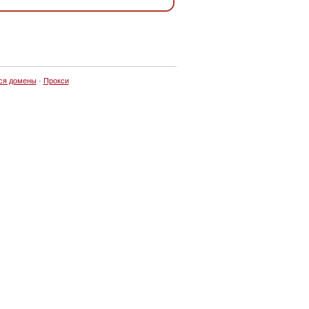
ся домены
·
Прокси