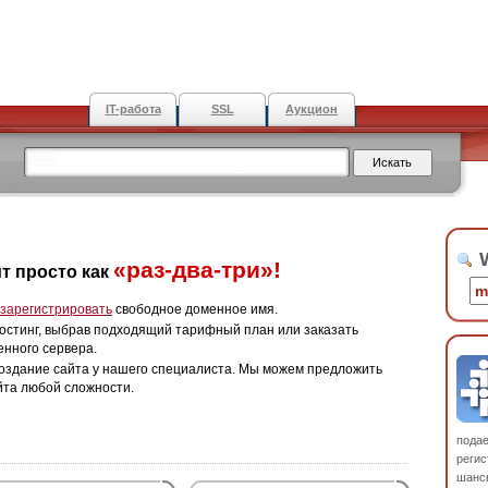
IT-работа
SSL
Аукцион
W
«раз-два-три»!
т просто как
зарегистрировать
свободное доменное имя.
остинг, выбрав подходящий тарифный план или заказать
енного сервера.
оздание сайта у нашего специалиста. Мы можем предложить
йта любой сложности.
пода
регис
шанс