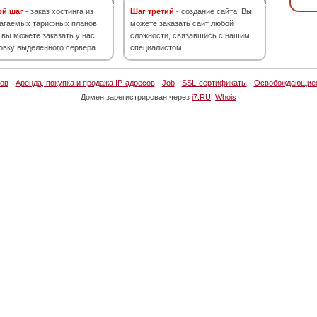
ой шаг
- заказ хостинга из
Шаг третий
- создание сайта. Вы
агаемых тарифных планов.
можете заказать сайт любой
 вы можете заказать у нас
сложности, связавшись с нашим
овку выделенного сервера.
специалистом.
ов
·
Аренда, покупка и продажа IP-адресов
·
Job
·
SSL-сертификаты
·
Освобождающие
Домен зарегистрирован через
i7.RU
.
Whois